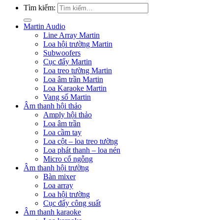
Tìm kiếm:
Martin Audio
Line Array Martin
Loa hội trường Martin
Subwoofers
Cục đẩy Martin
Loa treo tường Martin
Loa âm trần Martin
Loa Karaoke Martin
Vang số Martin
Âm thanh hội thảo
Amply hội thảo
Loa âm trần
Loa cầm tay
Loa cột – loa treo tường
Loa phát thanh – loa nén
Micro cổ ngỗng
Âm thanh hội trường
Bàn mixer
Loa array
Loa hội trường
Cục đẩy công suất
Âm thanh karaoke