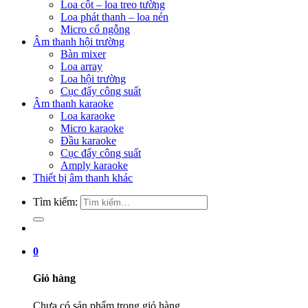
Loa cột – loa treo tường
Loa phát thanh – loa nén
Micro cổ ngỗng
Âm thanh hội trường
Bàn mixer
Loa array
Loa hội trường
Cục đẩy công suất
Âm thanh karaoke
Loa karaoke
Micro karaoke
Đầu karaoke
Cục đẩy công suất
Amply karaoke
Thiết bị âm thanh khác
Tìm kiếm:
0
Giỏ hàng
Chưa có sản phẩm trong giỏ hàng.